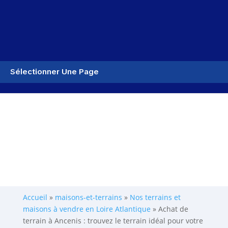
Sélectionner Une Page
Accueil
»
maisons-et-terrains
»
Nos terrains et
maisons à vendre en Loire Atlantique
»
Achat de
terrain à Ancenis : trouvez le terrain idéal pour votre