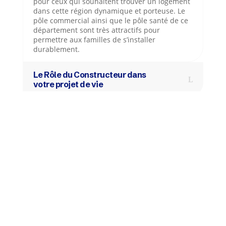
pour ceux qui souhaitent trouver un logement
dans cette région dynamique et porteuse. Le
pôle commercial ainsi que le pôle santé de ce
département sont très attractifs pour
permettre aux familles de s’installer
durablement.
Le Rôle du Constructeur dans
votre projet de vie
Comment Choisir le bon
constructeur en Loire-Atlantique ?
Les avantages de construire une
maison sur mesure
MAISONS MARINES : votre
partenaire idéal en Loire-
Atlantique